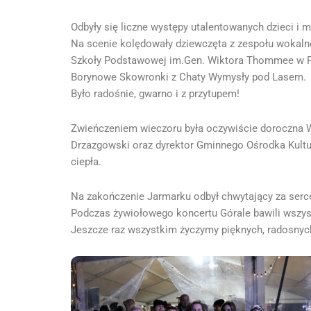
Odbyły się liczne występy utalentowanych dzieci i m
Na scenie kolędowały dziewczęta z zespołu wokal
Szkoły Podstawowej im.Gen. Wiktora Thommee w Po
Borynowe Skowronki z Chaty Wymysły pod Lasem.
Było radośnie, gwarno i z przytupem!
Zwieńczeniem wieczoru była oczywiście doroczna W
Drzazgowski oraz dyrektor Gminnego Ośrodka Kultur
ciepła.
Na zakończenie Jarmarku odbył chwytający za serce
Podczas żywiołowego koncertu Górale bawili wszy
Jeszcze raz wszystkim życzymy pięknych, radosnyc