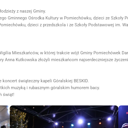
łodzieży z naszej Gminy.
nego Gminnego Ośrodka Kultury w Pomiechówku, dzieci ze Szkoły 
miechówku, dzieci z przedszkola i ze Szkoły Podstawowej im. W
igilia Mieszkańców, w której trakcie wójt Gminy Pomiechówek Dar
y Anna Kutkowska złożyli mieszkańcom najserdeczniejsze życzenia
 koncert świąteczny kapeli Góralskiej BESKID.
stkich muzyką i rubasznym góralskim humorem bacy.
h świąt!