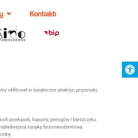
y
Kontakt
Ot
óry obfitował w świąteczne atrakcje, przysmaki,
kich przekąsek, kapusty, pierogów i barszczyku.
na najładniejszą szopkę bożonarodzeniową
oinkę.