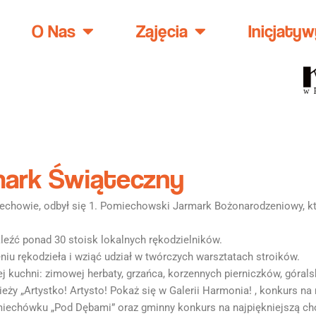
O Nas
Zajęcia
Inicjatyw
mark Świąteczny
iechowie, odbył się 1. Pomiechowski Jarmark Bożonarodzeniowy, kt
eźć ponad 30 stoisk lokalnych rękodzielników.
iu rękodzieła i wziąć udział w twórczych warsztatach stroików.
j kuchni: zimowej herbaty, grzańca, korzennych pierniczków, górals
ieży „Artystko! Artysto! Pokaż się w Galerii Harmonia! , konkurs 
iechówku „Pod Dębami” oraz gminny konkurs na najpiękniejszą ch