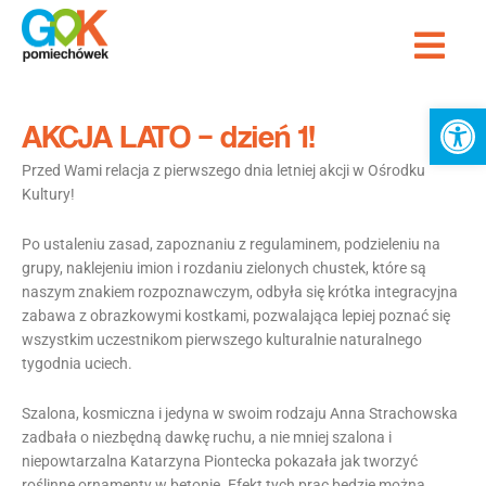
Przejdź
Me
do
Strona Główna
treści
Ot
AKCJA LATO – dzień 1!
Przed Wami relacja z pierwszego dnia letniej akcji w Ośrodku
Kultury!
Po ustaleniu zasad, zapoznaniu z regulaminem, podzieleniu na
grupy, naklejeniu imion i rozdaniu zielonych chustek, które są
naszym znakiem rozpoznawczym, odbyła się krótka integracyjna
zabawa z obrazkowymi kostkami, pozwalająca lepiej poznać się
wszystkim uczestnikom pierwszego kulturalnie naturalnego
tygodnia uciech.
Szalona, kosmiczna i jedyna w swoim rodzaju Anna Strachowska
zadbała o niezbędną dawkę ruchu, a nie mniej szalona i
niepowtarzalna Katarzyna Piontecka pokazała jak tworzyć
roślinne ornamenty w betonie. Efekt tych prac będzie można