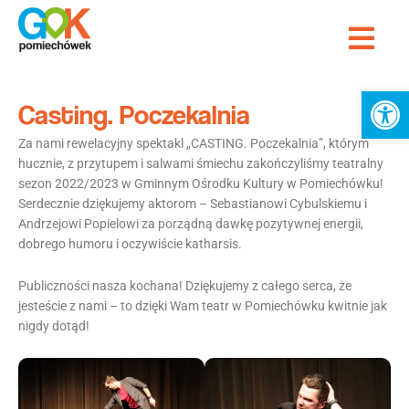
Przejdź
Me
do
Strona Główna
treści
Ot
Casting. Poczekalnia
Za nami rewelacyjny spektakl „CASTING. Poczekalnia”, którym
hucznie, z przytupem i salwami śmiechu zakończyliśmy teatralny
sezon 2022/2023 w Gminnym Ośrodku Kultury w Pomiechówku!
Serdecznie dziękujemy aktorom – Sebastianowi Cybulskiemu i
Andrzejowi Popielowi za porządną dawkę pozytywnej energii,
dobrego humoru i oczywiście katharsis.
Publiczności nasza kochana! Dziękujemy z całego serca, że
jesteście z nami – to dzięki Wam teatr w Pomiechówku kwitnie jak
nigdy dotąd!