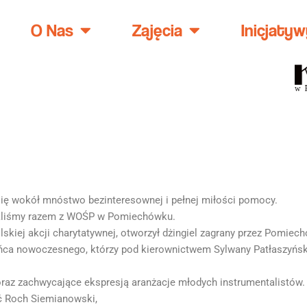
O Nas
Zajęcia
Inicjatyw
 się wokół mnóstwo bezinteresownej i pełnej miłości pomocy.
graliśmy razem z WOŚP w Pomiechówku.
lskiej akcji charytatywnej, otworzył dżingiel zagrany przez Pomiec
ńca nowoczesnego, którzy pod kierownictwem Sylwany Patłaszyńsk
oraz zachwycające ekspresją aranżacje młodych instrumentalistów.
ść Roch Siemianowski,