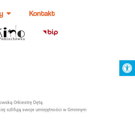
y
Kontakt
Ot
howską Orkiestrę Dętą.
iej szlifują swoje umiejętności w Gminnym