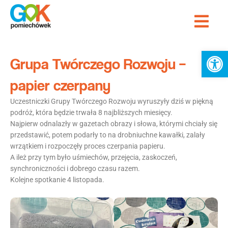
Przejdź
Me
do
Strona Główna
treści
Ot
Grupa Twórczego Rozwoju –
papier czerpany
Uczestniczki Grupy Twórczego Rozwoju wyruszyły dziś w piękną
podróż, która będzie trwała 8 najbliższych miesięcy.
Najpierw odnalazły w gazetach obrazy i słowa, którymi chciały się
przedstawić, potem podarły to na drobniuchne kawałki, zalały
wrzątkiem i rozpoczęły proces czerpania papieru.
A ileż przy tym było uśmiechów, przejęcia, zaskoczeń,
synchroniczności i dobrego czasu razem.
Kolejne spotkanie 4 listopada.