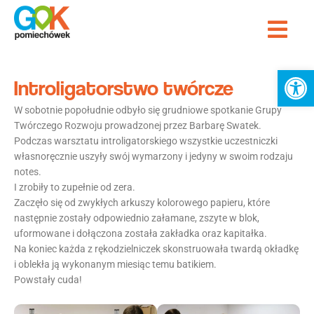
Przejdź
Me
do
Strona Główna
treści
Ot
Introligatorstwo twórcze
W sobotnie popołudnie odbyło się grudniowe spotkanie Grupy
Twórczego Rozwoju prowadzonej przez Barbarę Swatek.
Podczas warsztatu introligatorskiego wszystkie uczestniczki
własnoręcznie uszyły swój wymarzony i jedyny w swoim rodzaju
notes.
I zrobiły to zupełnie od zera.
Zaczęło się od zwykłych arkuszy kolorowego papieru, które
następnie zostały odpowiednio załamane, zszyte w blok,
uformowane i dołączona została zakładka oraz kapitałka.
Na koniec każda z rękodzielniczek skonstruowała twardą okładkę
i oblekła ją wykonanym miesiąc temu batikiem.
Powstały cuda!