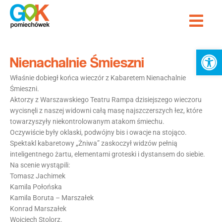
Przejdź
Me
do
Strona Główna
treści
Ot
Nienachalnie Śmieszni
Właśnie dobiegł końca wieczór z Kabaretem Nienachalnie
Śmieszni.
Aktorzy z Warszawskiego Teatru Rampa dzisiejszego wieczoru
wycisnęli z naszej widowni całą masę najszczerszych łez, które
towarzyszyły niekontrolowanym atakom śmiechu.
Oczywiście były oklaski, podwójny bis i owacje na stojąco.
Spektakl kabaretowy „Żniwa” zaskoczył widzów pełnią
inteligentnego żartu, elementami groteski i dystansem do siebie.
Na scenie wystąpili:
Tomasz Jachimek
Kamila Połońska
Kamila Boruta – Marszałek
Konrad Marszałek
Wojciech Stolorz.