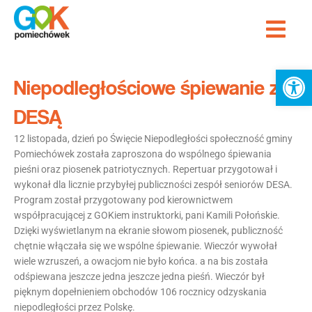
Przejdź
Me
do
treści
Ot
Niepodległościowe śpiewanie z
DESĄ
12 listopada, dzień po Święcie Niepodległości społeczność gminy
Pomiechówek została zaproszona do wspólnego śpiewania
pieśni oraz piosenek patriotycznych. Repertuar przygotował i
wykonał dla licznie przybyłej publiczności zespół seniorów DESA.
Program został przygotowany pod kierownictwem
współpracującej z GOKiem instruktorki, pani Kamili Połońskie.
Dzięki wyświetlanym na ekranie słowom piosenek, publiczność
chętnie włączała się we wspólne śpiewanie. Wieczór wywołał
wiele wzruszeń, a owacjom nie było końca. a na bis została
odśpiewana jeszcze jedna jeszcze jedna pieśń. Wieczór był
pięknym dopełnieniem obchodów 106 rocznicy odzyskania
niepodległości przez Polskę.