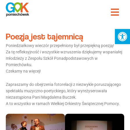
Przejdź
Me
do
Strona Główna
treści
Ot
Poezja jest tajemnicą
Poniedziałkowy wieczór przepełniony był przepiękną poezją!
Za tę refleksyjność i wszystkie wzruszenia dziękujemy wspaniałej
młodzieży z Zespołu Szkół Ponadpodstawowych w
Pomiechówku.
Czekamy na więcej!
Zapraszamy do obejrzenia fotorelacji z niezwykle poruszającego
spektaklu muzyczno-poetyckiego, który wyreżyserowała
niezastąpiona Pani Magdalena Buczek.
A to wszystko w ramach Wielkiej Orkiestry Świątecznej Pomocy.