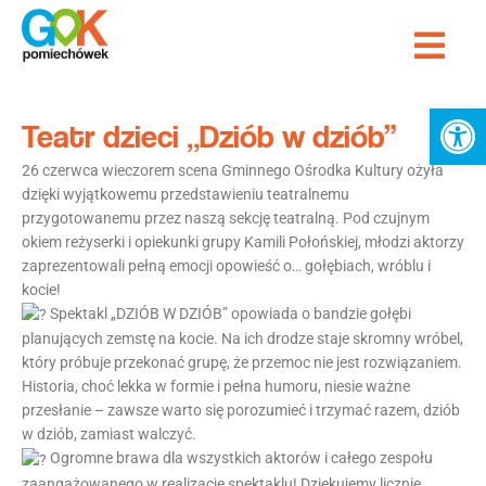
Przejdź
Me
do
treści
Ot
Teatr dzieci „Dziób w dziób”
26 czerwca wieczorem scena Gminnego Ośrodka Kultury ożyła
dzięki wyjątkowemu przedstawieniu teatralnemu
przygotowanemu przez naszą sekcję teatralną. Pod czujnym
okiem reżyserki i opiekunki grupy Kamili Połońskiej, młodzi aktorzy
zaprezentowali pełną emocji opowieść o… gołębiach, wróblu i
kocie!
Spektakl „DZIÓB W DZIÓB” opowiada o bandzie gołębi
planujących zemstę na kocie. Na ich drodze staje skromny wróbel,
który próbuje przekonać grupę, że przemoc nie jest rozwiązaniem.
Historia, choć lekka w formie i pełna humoru, niesie ważne
przesłanie – zawsze warto się porozumieć i trzymać razem, dziób
w dziób, zamiast walczyć.
Ogromne brawa dla wszystkich aktorów i całego zespołu
zaangażowanego w realizację spektaklu! Dziękujemy licznie