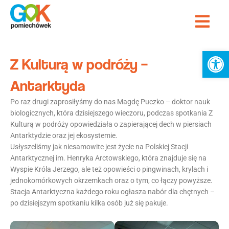
Przejdź
Me
do
Strona Główna
treści
Ot
Z Kulturą w podróży –
Antarktyda
Po raz drugi zaprosiłyśmy do nas Magdę Puczko – doktor nauk
biologicznych, która dzisiejszego wieczoru, podczas spotkania Z
Kulturą w podróży opowiedziała o zapierającej dech w piersiach
Antarktydzie oraz jej ekosystemie.
Usłyszeliśmy jak niesamowite jest życie na Polskiej Stacji
Antarktycznej im. Henryka Arctowskiego, która znajduje się na
Wyspie Króla Jerzego, ale też opowieści o pingwinach, krylach i
jednokomórkowych okrzemkach oraz o tym, co łączy powyższe.
Stacja Antarktyczna każdego roku ogłasza nabór dla chętnych –
po dzisiejszym spotkaniu kilka osób już się pakuje.