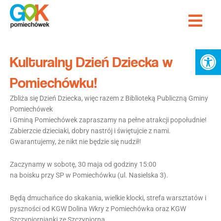
Przejdź
Me
do
Strona Główna
treści
Ot
Kulturalny Dzień Dziecka w
Pomiechówku!
Zbliża się Dzień Dziecka, więc razem z Biblioteką Publiczną Gminy
Pomiechówek
i Gminą Pomiechówek zapraszamy na pełne atrakcji popołudnie!
Zabierzcie dzieciaki, dobry nastrój i świętujcie z nami.
Gwarantujemy, że nikt nie będzie się nudził!
Zaczynamy w sobotę, 30 maja od godziny 15:00
na boisku przy SP w Pomiechówku (ul. Nasielska 3).
Będą dmuchańce do skakania, wielkie klocki, strefa warsztatów i
pyszności od KGW Dolina Wkry z Pomiechówka oraz KGW
Szczypiornianki ze Szczypiorna.