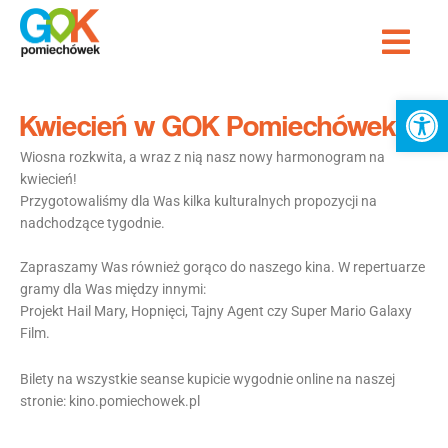
Przejdź
Me
do
Strona Główna
treści
Ot
Kwiecień w GOK Pomiechówek
Wiosna rozkwita, a wraz z nią nasz nowy harmonogram na
kwiecień!
Przygotowaliśmy dla Was kilka kulturalnych propozycji na
nadchodzące tygodnie.
Zapraszamy Was również gorąco do naszego kina. W repertuarze
gramy dla Was między innymi:
Projekt Hail Mary, Hopnięci, Tajny Agent czy Super Mario Galaxy
Film.
Bilety na wszystkie seanse kupicie wygodnie online na naszej
stronie: kino.pomiechowek.pl