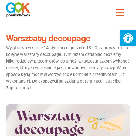
Przejdź
Me
do
treści
Ot
Warsztaty decoupage
Wyjątkowo w środę 14 stycznia o godzinie 18.00, zapraszamy na
kolejne warsztaty decoupage. Tym razem ozdabiać będziemy
kilka rodzajów przedmiotów, co umożliwi uczestniczkom wykonać
rzeczy, których wcześniej z jakiś powodów nie miały okazji. W ten
sposób będą mogły stworzyć sobie komplet z przedmiotami już
wykonanymi. Do dyspozycji są szklana patera, taca i pudełko.
Zapraszamy!