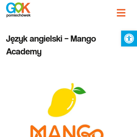
Przejdź
Me
do
Strona Główna
treści
Ot
Język angielski – Mango
Academy