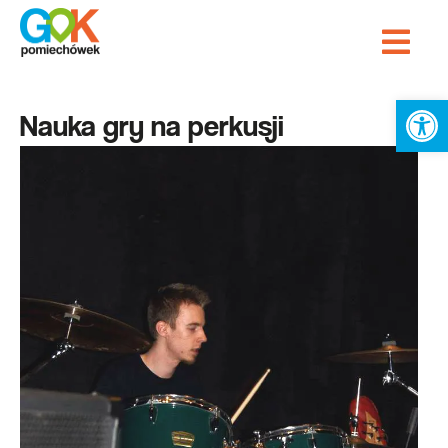
Przejdź
Me
do
Strona Główna
treści
Ot
Nauka gry na perkusji