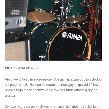
PIOTR KWIATKOWSKI
Absolwent Akademii Pedagogiki Specjalnej. Z zawodu psycholog,
a z pasji muzyk. Na instrumentach perkusyjnych gra od 12 lat, a
oprócz tego może pochwalić się również umiejętnością gry na
gitarze.
Ćwiczenie gry na perkusji wcale nie musi być głośne i uciążliwe.