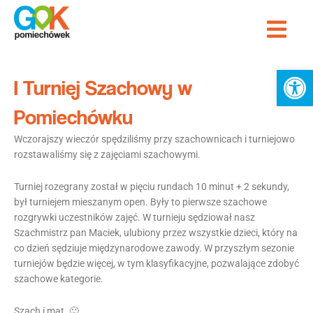
Przejdź
Me
do
treści
Ot
I Turniej Szachowy w
Pomiechówku
Wczorajszy wieczór spędziliśmy przy szachownicach i turniejowo
rozstawaliśmy się z zajęciami szachowymi.
Turniej rozegrany został w pięciu rundach 10 minut + 2 sekundy,
był turniejem mieszanym open. Były to pierwsze szachowe
rozgrywki uczestników zajęć. W turnieju sędziował nasz
Szachmistrz pan Maciek, ulubiony przez wszystkie dzieci, który na
co dzień sędziuje międzynarodowe zawody. W przyszłym sezonie
turniejów będzie więcej, w tym klasyfikacyjne, pozwalające zdobyć
szachowe kategorie.
Szach i mat. 🙂