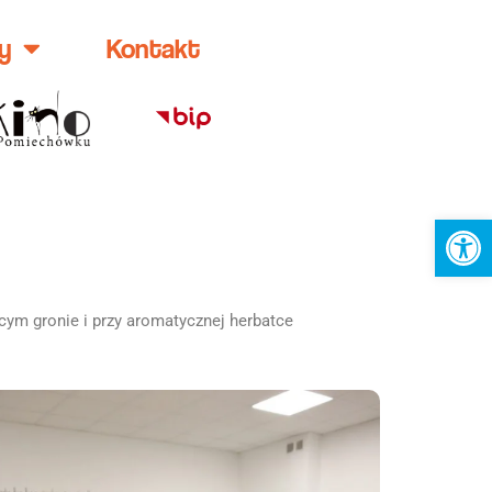
y
Kontakt
Ot
cym gronie i przy aromatycznej herbatce