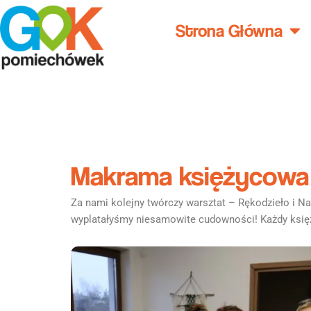
Przejdź
do
Strona Główna
treści
Makrama księżycowa
Za nami kolejny twórczy warsztat – Rękodzieło i N
wyplatałyśmy niesamowite cudowności! Każdy księży