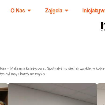
O Nas
Zajęcia
Inicjatyw
atura – Makrama księżycowa . Spotkałyśmy się, jak zwykle, w kobie
c był inny i każdy niezwykły.