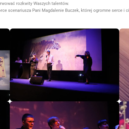
erwować rozkwity Waszych talentów.
orce scenariusza Pani Magdalenie Buczek, której ogromne serce i c