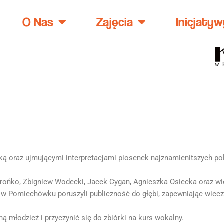
O Nas
Zajęcia
Inicjatyw
ą oraz ujmującymi interpretacjami piosenek najznamienitszych pol
Prońko, Zbigniew Wodecki, Jacek Cygan, Agnieszka Osiecka oraz wie
 w Pomiechówku poruszyli publiczność do głębi, zapewniając wie
ą młodzież i przyczynić się do zbiórki na kurs wokalny.